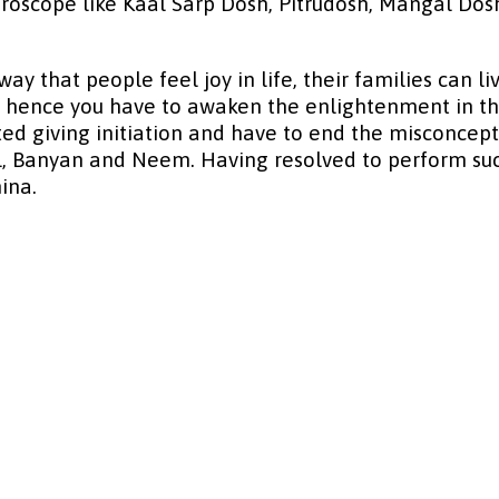
roscope like Kaal Sarp Dosh, Pitrudosh, Mangal Dosh
y that people feel joy in life, their families can liv
, hence you have to awaken the enlightenment in the
rted giving initiation and have to end the misconc
al, Banyan and Neem. Having resolved to perform su
ina.