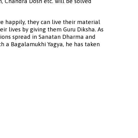
, Chandra Dosh etc. will be solved
e happily, they can live their material
ir lives by giving them Guru Diksha. As
eptions spread in Sanatan Dharma and
ch a Bagalamukhi Yagya, he has taken