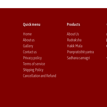
Quick menu
Products
Home
About Us
About us
Rudraksha
Gallery
Hakik Mala
Contact us
Pranpratisthit yantra
Privacy policy
Sadhana samagri
Terms of service
Shipping Policy
Cancellation and Refund