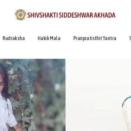
Rudraksha
Hakik Mala
Pranpratisthit Yantra