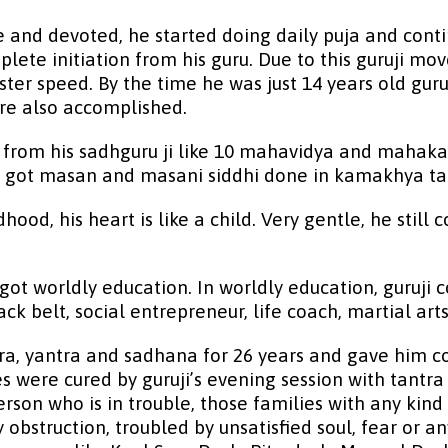
nse and devoted, he started doing daily puja and con
lete initiation from his guru. Due to this guruji m
ter speed. By the time he was just 14 years old gur
re also accomplished.
s from his sadhguru ji like 10 mahavidya and mahakal 
 got masan and masani siddhi done in kamakhya ta
dhood, his heart is like a child. Very gentle, he still
o got worldly education. In worldly education, guru
ack belt, social entrepreneur, life coach, martial art
tra, yantra and sadhana for 26 years and gave him 
 were cured by guruji’s evening session with tantr
rson who is in trouble, those families with any kind
struction, troubled by unsatisfied soul, fear or any 