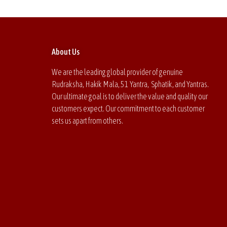
About Us
We are the leading global provider of genuine
Rudraksha, Hakik Mala, 51 Yantra, Sphatik, and Yantras.
Our ultimate goal is to deliver the value and quality our
customers expect. Our commitment to each customer
sets us apart from others.