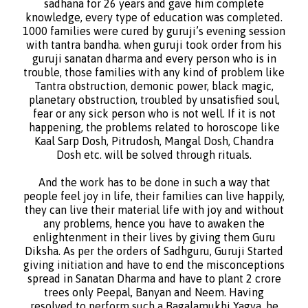
sadhana for 26 years and gave him complete
knowledge, every type of education was completed.
1000 families were cured by guruji’s evening session
with tantra bandha. when guruji took order from his
guruji sanatan dharma and every person who is in
trouble, those families with any kind of problem like
Tantra obstruction, demonic power, black magic,
planetary obstruction, troubled by unsatisfied soul,
fear or any sick person who is not well. If it is not
happening, the problems related to horoscope like
Kaal Sarp Dosh, Pitrudosh, Mangal Dosh, Chandra
Dosh etc. will be solved through rituals.
And the work has to be done in such a way that
people feel joy in life, their families can live happily,
they can live their material life with joy and without
any problems, hence you have to awaken the
enlightenment in their lives by giving them Guru
Diksha. As per the orders of Sadhguru, Guruji Started
giving initiation and have to end the misconceptions
spread in Sanatan Dharma and have to plant 2 crore
trees only Peepal, Banyan and Neem. Having
resolved to perform such a Bagalamukhi Yagya, he